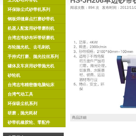
HS-JH206单边砂带
立式砂布环带机
阅读次数：
894 次 发布时间：2012/11
环保除尘式砂带机系列
钢板焊缝麻点打磨砂带机
机器人配套用砂带磨削机
台湾志韦砂布环带研磨机
布轮抛光机、去毛刺机
手持式打磨、抛光拉丝系列
罐体及车床用砂带抛光机
砂轮机
台湾志韦精密微电脑钻床
台湾气动工具
环保吸尘机系列
研磨，抛光耗材
商品詳細
砂带机橡胶轮、零配件