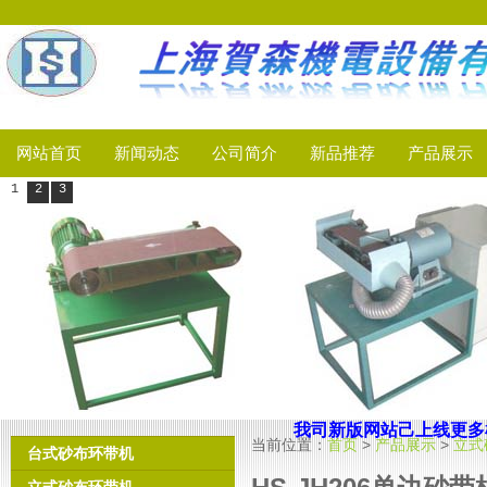
网站首页
新闻动态
公司简介
新品推荐
产品展示
1
2
3
当前位置：
我司新版网站己上线
首页
>
产品展示
更多机
>
立式
台式砂布环带机