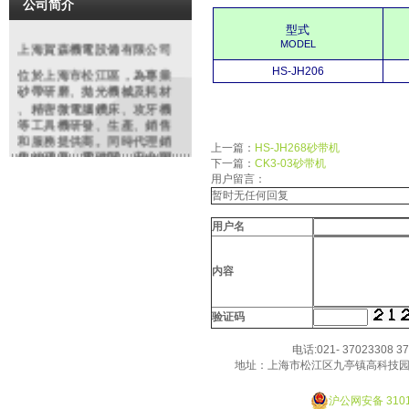
公司简介
型式
MODEL
上海賀森機電設備有限公司
HS-JH206
位於上海市松江區，為專業
砂帶研磨
、拋光機械及耗材
、精密微電腦鑽床、攻牙機
等工具機研發、生產、銷售
和服務提供商。同時代理銷
上一篇：
HS-JH268砂带机
售編碼器、電磁閥、安全開
下一篇：
CK3-03砂带机
關、特種電纜等各類進口知
用户留言：
名品牌機電配件、工業備件
暂时无任何回复
類產品。依托多年豐富經驗
，原廠及大陸各協力廠商的
用户名
鼎力支持，整合行業優勢資
源。致力於為廣大客戶提供
精良的產品和優質的服務產
内容
品在鋼鐵、紡織、化工、制
造、沖壓鑄造、模具、橡塑
验证码
，玻璃,金相分析,餐具、高爾
夫制品等行業有廣泛之應用
电话:021- 37023308 3
。我們將虛心聽取用戶的反
地址：上海市松江区九亭镇高科技园
饋，不僅以優質的產品，更
Designed By JackHao
以優良服務來回報廣大客戶
的厚愛！
沪公网安备 3101