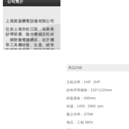
公司简介
上海賀森機電設備有限公司
位於上海市松江區，為專業
砂帶研磨
、拋光機械及耗材
、精密微電腦鑽床、攻牙機
等工具機研發、生產、銷售
和服務提供商。同時代理銷
售編碼器、電磁閥、安全開
關、特種電纜等各類進口知
名品牌機電配件、工業備件
商品詳細
類產品。依托多年豐富經驗
，原廠及大陸各協力廠商的
鼎力支持，整合行業優勢資
主机功率：1HP
2HP
源。致力於為廣大客戶提供
精良的產品和優質的服務產
砂布环带规
格：150*
1220mm
品在鋼鐵、紡織、化工、制
砂盘规各：300mm
造、沖壓鑄造、模具、橡塑
，玻璃,金相分析,餐具、高爾
转速：1450
2900 rpm
夫制品等行業有廣泛之應用
吸尘功率：370W
。我們將虛心聽取用戶的反
饋，不僅以優質的產品，更
电压：三相
380V
以優良服務來回報廣大客戶