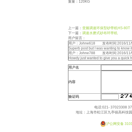
重量：120KG
的厚愛！
上一篇：
变频调速环保型砂带机HS-80T
下一篇：
调速水磨式砂布环带机
用户留言：
用户：Johne618 发布时间:2016/11/5 
Superb post but I was wanting to know i
用户：Johne788 发布时间:2016/11/5 
Howdy just wanted to give you a quick h
用户名
内容
验证码
电话:021- 37023308 3
地址：上海市松江区九亭镇高科技园
Designed By JackHao
沪公网安备 3101