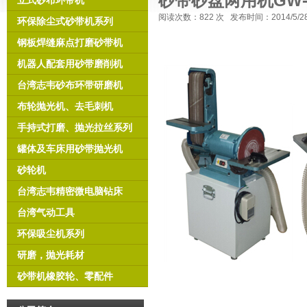
砂带砂盘两用机GW-
立式砂布环带机
阅读次数：
822 次 发布时间：2014/5
环保除尘式砂带机系列
钢板焊缝麻点打磨砂带机
机器人配套用砂带磨削机
台湾志韦砂布环带研磨机
布轮抛光机、去毛刺机
手持式打磨、抛光拉丝系列
罐体及车床用砂带抛光机
砂轮机
台湾志韦精密微电脑钻床
台湾气动工具
环保吸尘机系列
研磨，抛光耗材
砂带机橡胶轮、零配件