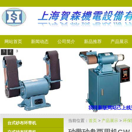
网站首页
新闻动态
公司简介
新品推荐
产品展示
1
2
3
我司新版网站己上线
更
当前位置：
首页
>
产品展示
>
环保
台式砂布环带机